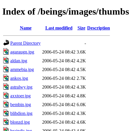
Index of /beings/images/thumbs
Name
Last modified
Size
Description
Parent Directory
-
agaraugn.jpg
2006-05-24 08:42
3.6K
aldan.jpg
2006-05-24 08:42
4.2K
ammebia.jpg
2006-05-24 08:42
4.5K
ankos.jpg
2006-05-24 08:42
2.7K
astralwy.jpg
2006-05-24 08:42
4.3K
axxtoer.jpg
2006-05-24 08:42
4.8K
bembin.jpg
2006-05-24 08:42
6.0K
blibdion.jpg
2006-05-24 08:42
4.3K
blonzd.jpg
2006-05-24 08:42
4.6K
braindis.jpg
2006-05-24 08:42
4.9K